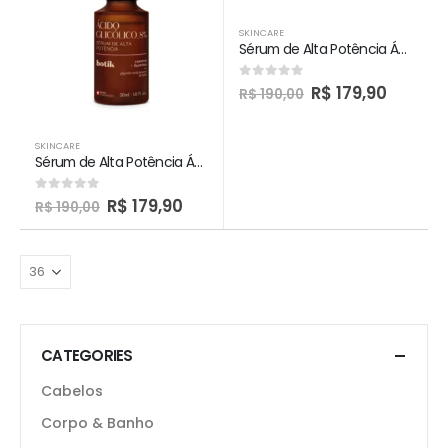
SKINCARE
Sérum de Alta Potência Ácido Hialurônico Botik
R$
179,90
0
out of 5
R$
190,00
SKINCARE
Sérum de Alta Potência Ácido Glicólico 8% Botik
R$
179,90
0
out of 5
R$
190,00
CATEGORIES
Cabelos
Corpo & Banho