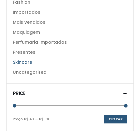
Fashion
Importados
Mais vendidos
Maquiagem
Perfumaria Importados
Presentes
Skincare
Uncategorized
PRICE
Preço:
R$ 40
—
R$ 180
FILTRAR
Preço
Preço
mínimo
máximo