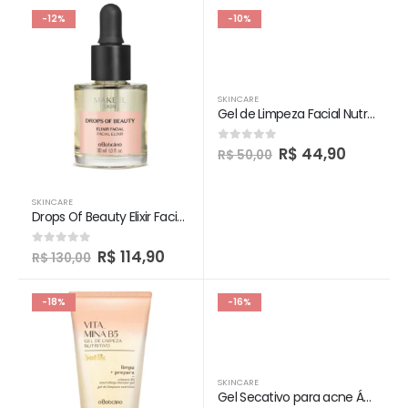
-12%
-10%
SKINCARE
Gel de Limpeza Facial Nutritivo Vitamina B5 Botik
R$
44,90
0
out of 5
R$
50,00
SKINCARE
Drops Of Beauty Elixir Facial Make B.
R$
114,90
0
out of 5
R$
130,00
-18%
-16%
SKINCARE
Gel Secativo para acne Ácido Mandélico + Salicílico Botik