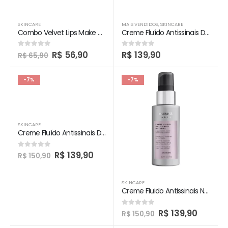
SKINCARE
MAIS VENDIDOS
,
SKINCARE
Combo Velvet Lips Make B. Skin
Creme Fluído Antissinais Diurno – Make B
R$
56,90
R$
139,90
0
out of 5
0
out of 5
R$
65,90
-7%
-7%
SKINCARE
Creme Fluído Antissinais Diurno Make B. Skin
R$
139,90
0
out of 5
R$
150,90
SKINCARE
Creme Fluido Antissinais Noturno Make B. Skin
R$
139,90
0
out of 5
R$
150,90