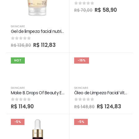
R$
58,90
0
out of 5
R$
70,00
SKINCARE
Gel de limpeza facial nutritivo Vitamina B5 Botik
R$
112,83
0
out of 5
R$
136,80
HOT
-16%
SKINCARE
SKINCARE
Make B. Drops Of Beauty Elixir Facial
Óleo de Limpeza Facial Vitamina E Botik
R$
114,90
R$
124,83
0
out of 5
0
out of 5
R$
148,80
-5%
-5%