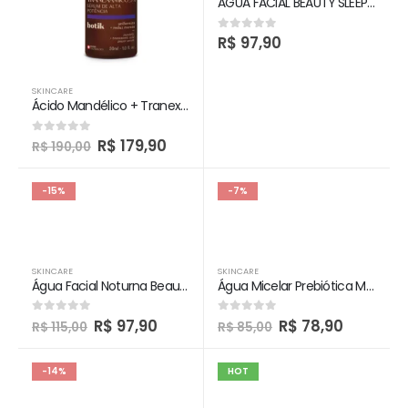
ÁGUA FACIAL BEAUTY SLEEP WATER MAKE B
R$
97,90
0
out of 5
SKINCARE
Ácido Mandélico + Tranexâmico 5% Botik
R$
179,90
0
out of 5
R$
190,00
-15%
-7%
SKINCARE
SKINCARE
Água Facial Noturna Beauty Sleep Water
Água Micelar Prebiótica Make B. 110ml
R$
97,90
R$
78,90
0
out of 5
0
out of 5
R$
115,00
R$
85,00
-14%
HOT